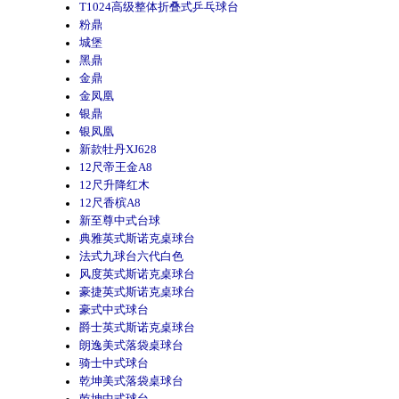
T1024高级整体折叠式乒乓球台
粉鼎
城堡
黑鼎
金鼎
金凤凰
银鼎
银凤凰
新款牡丹XJ628
12尺帝王金A8
12尺升降红木
12尺香槟A8
新至尊中式台球
典雅英式斯诺克桌球台
法式九球台六代白色
风度英式斯诺克桌球台
豪捷英式斯诺克桌球台
豪式中式球台
爵士英式斯诺克桌球台
朗逸美式落袋桌球台
骑士中式球台
乾坤美式落袋桌球台