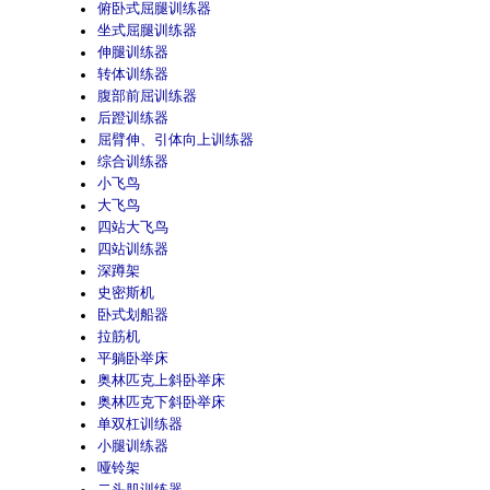
俯卧式屈腿训练器
坐式屈腿训练器
伸腿训练器
转体训练器
腹部前屈训练器
后蹬训练器
屈臂伸、引体向上训练器
综合训练器
小飞鸟
大飞鸟
四站大飞鸟
四站训练器
深蹲架
史密斯机
卧式划船器
拉筋机
平躺卧举床
奥林匹克上斜卧举床
奥林匹克下斜卧举床
单双杠训练器
小腿训练器
哑铃架