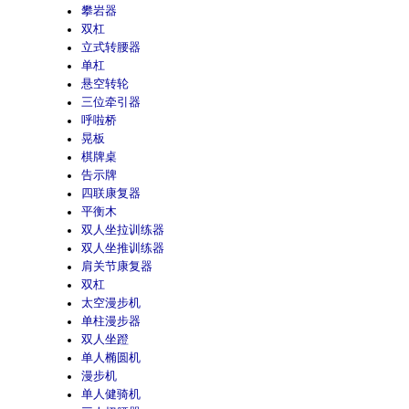
攀岩器
双杠
立式转腰器
单杠
悬空转轮
三位牵引器
呼啦桥
晃板
棋牌桌
告示牌
四联康复器
平衡木
双人坐拉训练器
双人坐推训练器
肩关节康复器
双杠
太空漫步机
单柱漫步器
双人坐蹬
单人椭圆机
漫步机
单人健骑机