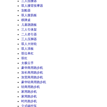
三人扭腰器
双人腰背按摩器
划船器
双人腹肌板
棋牌桌
儿童跷跷板
三人引体架
二人牵引器
三人压脚器
双人大转轮
双人浪板
双位单杠
双杠
太极云手
豪华商用跑步机
加长商用跑步机
加宽商用跑步机
豪华轻商用跑步机
轻商用跑步机
家用跑步机
家用跑步机
时尚跑步机
立式磁控车