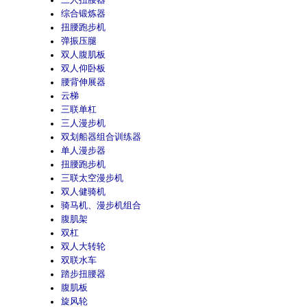
三人扭腰器
综合锻炼器
扭腰跑步机
弹振压腿
双人腹肌板
双人仰卧板
腰背伸展器
云梯
三联单杠
三人漫步机
双划船器组合训练器
单人漫步器
扭腰跑步机
三联太空漫步机
双人健骑机
骑马机、漫步机组合
腹肌架
双杠
双人大转轮
双联水车
踏步扭腰器
腹肌板
旋风轮