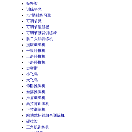
短杆架
训练平凳
75°绱鞋练习凳
可调节凳
可调节腹肌板
可调节腰背训练椅
肱二头肌训练机
提腹训练机
平板卧推机
上斜卧推机
下斜卧推机
史密斯
小飞鸟
大飞鸟
仰卧推胸机
坐姿推胸机
推肩训练机
高拉背训练机
下拉训练机
站地式扭转组合训练机
硬拉架
三角肌训练机