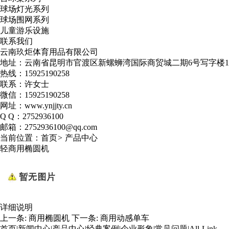
球场灯光系列
球场围网系列
儿童游乐设施
联系我们
云南玖炬体育用品有限公司
地址：云南省昆明市官渡区新螺蛳湾国际商贸城二期6号写字楼13
热线：15925190258
联系：许女士
微信：
15925190258
网址：www.ynjjty.cn
Q Q：
2752936100
邮箱：2752936100@qq.com
当前位置：
首页
>
产品中心
轻商用椭圆机
详细说明
上一条:
商用椭圆机
下一条:
商用动感单车
首页
|
新闻中心
|
产品中心
|
经典案例
|
企业形象
|
常见问题
|
All-Link