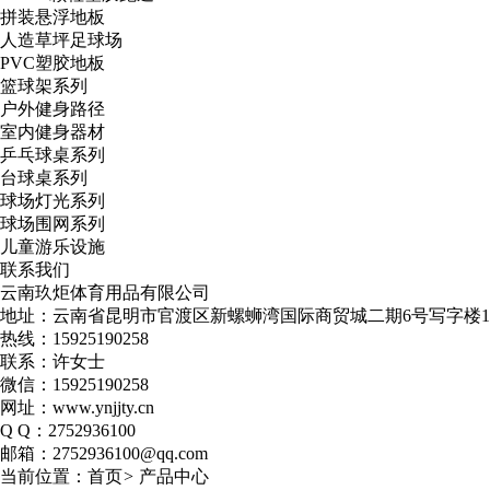
拼装悬浮地板
人造草坪足球场
PVC塑胶地板
篮球架系列
户外健身路径
室内健身器材
乒乓球桌系列
台球桌系列
球场灯光系列
球场围网系列
儿童游乐设施
联系我们
云南玖炬体育用品有限公司
地址：云南省昆明市官渡区新螺蛳湾国际商贸城二期6号写字楼13
热线：15925190258
联系：许女士
微信：
15925190258
网址：www.ynjjty.cn
Q Q：
2752936100
邮箱：2752936100@qq.com
当前位置：
首页
>
产品中心